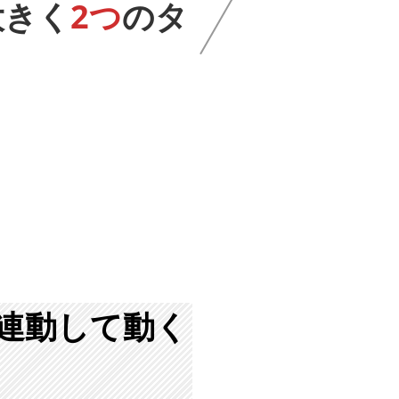
きく
2つ
のタ
動して動く