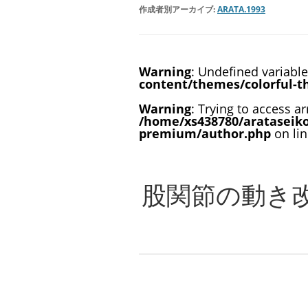
作成者別アーカイブ:
ARATA.1993
Warning
: Undefined variabl
content/themes/colorful-
Warning
: Trying to access ar
/home/xs438780/arataseik
premium/author.php
on li
股関節の動き改