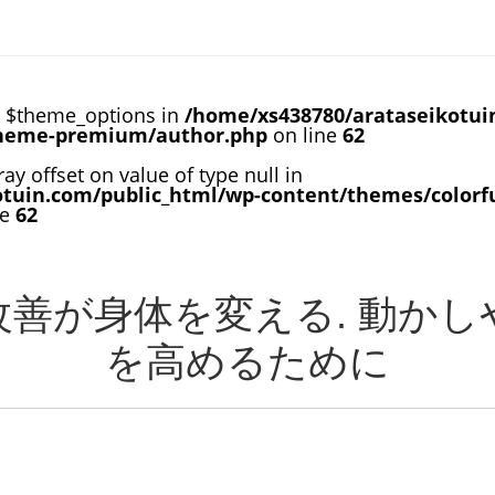
e $theme_options in
/home/xs438780/arataseikotui
theme-premium/author.php
on line
62
ray offset on value of type null in
otuin.com/public_html/wp-content/themes/colorf
ne
62
善が身体を変える. 動か
を高めるために